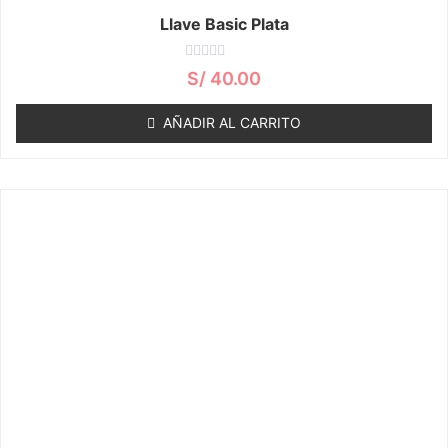
Llave Basic Plata
Valorado
S/
40.00
con
0
de
AÑADIR AL CARRITO
5