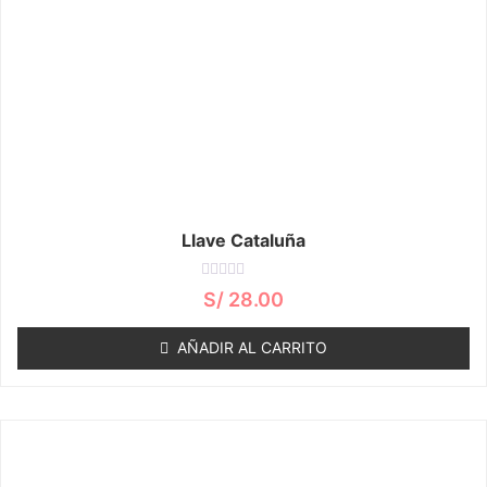
Llave Cataluña
Valorado
S/
28.00
con
0
de
AÑADIR AL CARRITO
5