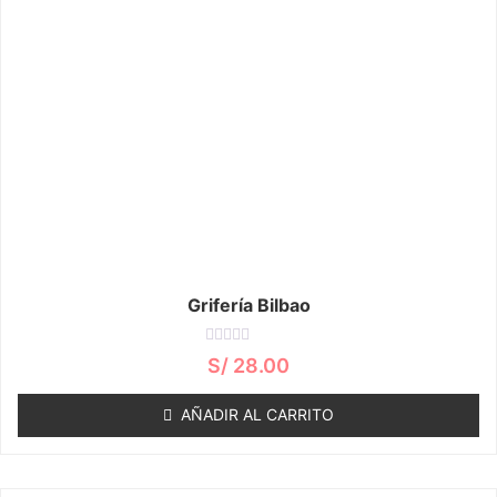
Grifería Bilbao
Valorado
S/
28.00
con
0
de
AÑADIR AL CARRITO
5