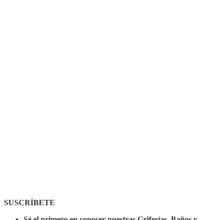
SUSCRÍBETE
Sé el primero en conocer nuestras Griferías, Baños y