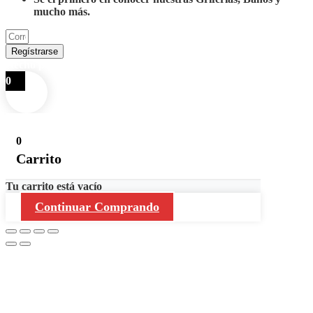
mucho más.
Regístrarse
Hecho por
Reycob
0
0
Carrito
Tu carrito está vacío
Continuar Comprando