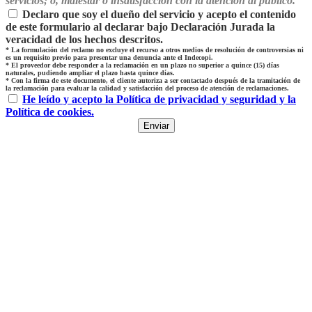
servicios; o, malestar o insatisfacción con la atención al público.
Declaro que soy el dueño del servicio y acepto el contenido
de este formulario al declarar bajo Declaración Jurada la
veracidad de los hechos descritos.
*
La formulación del reclamo no excluye el recurso a otros medios de resolución de controversias ni
es un requisito previo para presentar una denuncia ante el Indecopi.
*
El proveedor debe responder a la reclamación en un plazo no superior a quince (15) días
naturales, pudiendo ampliar el plazo hasta quince días.
*
Con la firma de este documento, el cliente autoriza a ser contactado después de la tramitación de
la reclamación para evaluar la calidad y satisfacción del proceso de atención de reclamaciones.
He leído y acepto la Política de privacidad y seguridad y la
Política de cookies.