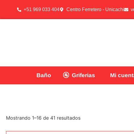
+51 969 033 404
Centro Ferretero - Unicachi
v
Baño
🚰
Griferias
Mi cuent
Mostrando 1–16 de 41 resultados