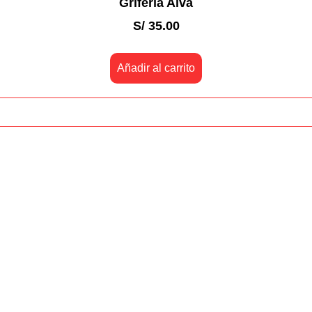
Grifería Alva
S/
35.00
Añadir al carrito