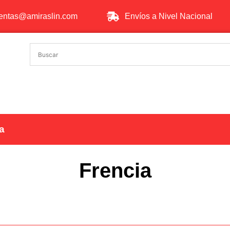
entas@amiraslin.com
Envíos a Nivel Nacional
a
Frencia