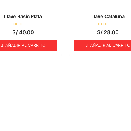
Llave Basic Plata
Llave Cataluña
Valorado
Valorado
S/
40.00
S/
28.00
con
con
0
0
de
de
AÑADIR AL CARRITO
AÑADIR AL CARRITO
5
5