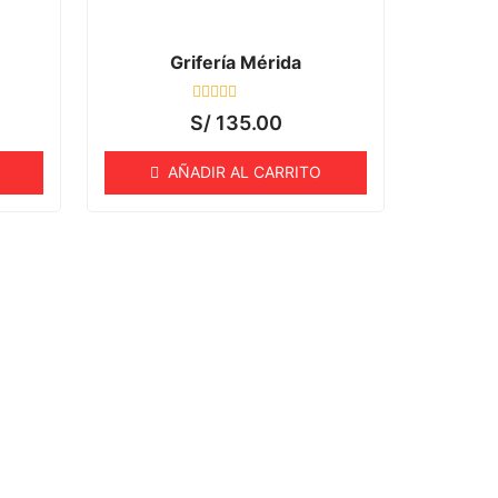
Grifería Mérida
Valorado
S/
135.00
con
0
de
AÑADIR AL CARRITO
5