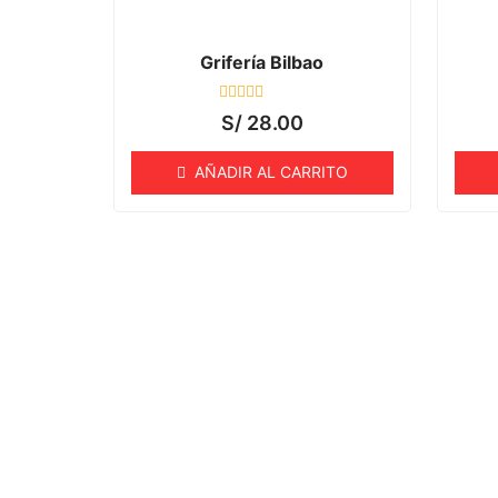
Grifería Bilbao
Valorado
S/
28.00
con
0
de
AÑADIR AL CARRITO
5