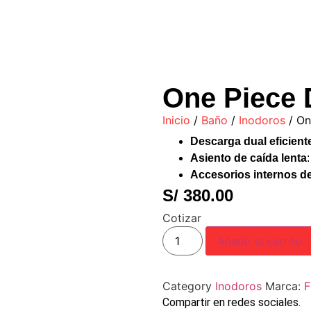
One Piece 
Inicio
/
Baño
/
Inodoros
/ On
Descarga dual eficient
Asiento de caída lenta
Accesorios internos d
S/
380.00
Cotizar
Añadir al carrito
Category
Inodoros
Marca:
F
Compartir en redes sociales.