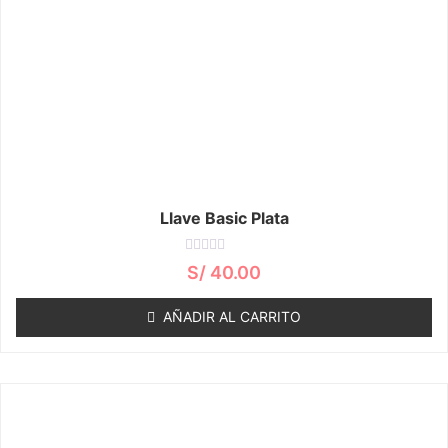
Llave Basic Plata
Valorado
S/
40.00
con
0
de
AÑADIR AL CARRITO
5