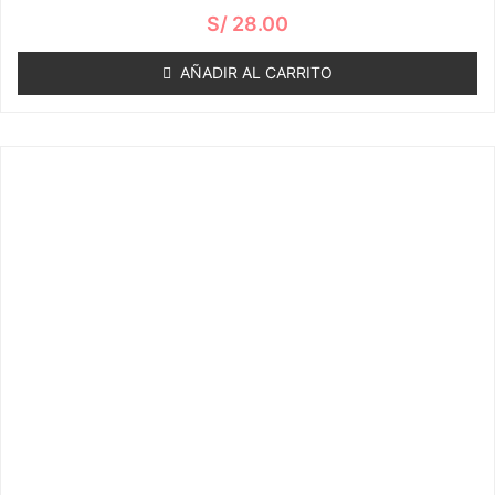
Valorado
S/
28.00
con
0
de
AÑADIR AL CARRITO
5