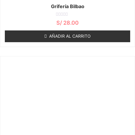
Grifería Bilbao
Valorado
S/
28.00
con
0
de
AÑADIR AL CARRITO
5