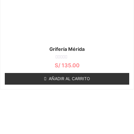
Grifería Mérida
Valorado
S/
135.00
con
0
de
AÑADIR AL CARRITO
5